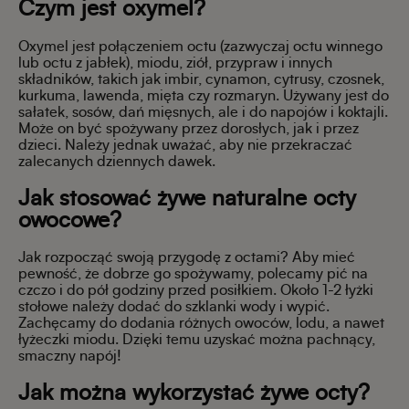
Czym jest oxymel?
Oxymel jest połączeniem octu (zazwyczaj octu winnego
lub octu z jabłek), miodu, ziół, przypraw i innych
składników, takich jak imbir, cynamon, cytrusy, czosnek,
kurkuma, lawenda, mięta czy rozmaryn. Używany jest do
sałatek, sosów, dań mięsnych, ale i do napojów i koktajli.
Może on być spożywany przez dorosłych, jak i przez
dzieci. Należy jednak uważać, aby nie przekraczać
zalecanych dziennych dawek.
Jak stosować żywe naturalne octy
owocowe?
Jak rozpocząć swoją przygodę z octami? Aby mieć
pewność, że dobrze go spożywamy, polecamy pić na
czczo i do pół godziny przed posiłkiem. Około 1-2 łyżki
stołowe należy dodać do szklanki wody i wypić.
Zachęcamy do dodania różnych owoców, lodu, a nawet
łyżeczki miodu. Dzięki temu uzyskać można pachnący,
smaczny napój!
Jak można wykorzystać żywe octy?