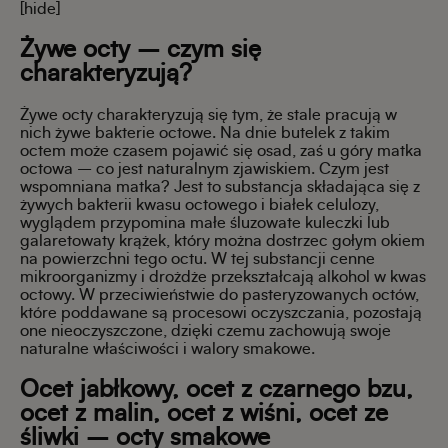
[hide]
Żywe octy
–
czym się
charakteryzują?
Żywe octy charakteryzują się tym, że stale pracują w
nich żywe bakterie octowe
. Na dnie butelek z takim
octem może czasem pojawić się osad, zaś u góry matka
octowa – co jest naturalnym zjawiskiem. Czym jest
wspomniana matka? Jest to substancja składa
jąca się z
żywych bakterii kwasu octowego i białek celulozy,
wyglądem przypomina małe śluzowate kuleczki lub
galaretowaty krążek, który można dostrzec gołym okiem
na powierzchni tego octu.
W tej substancji cenne
mikroorganizmy i drożdże przekształcają alkohol w kwas
octowy.
W przeciwieństwie do pasteryzowanych octów,
które poddawane są procesowi oczyszczania, pozostają
one nieoczyszczone, dzięki czemu zachowują swoje
naturalne właściwości i walory smakowe.
Ocet jabłkowy, ocet z czarnego bzu,
ocet z malin, ocet z wiśni, ocet ze
śliwki
–
octy smakowe