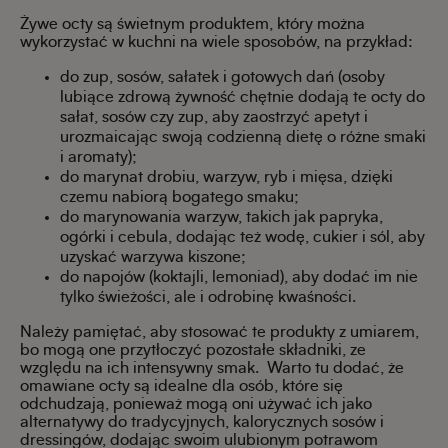
Żywe octy są świetnym produktem, który można
wykorzystać w kuchni na wiele sposobów, na przykład:
do zup, sosów, sałatek i gotowych dań (osoby
lubiące zdrową żywność chętnie dodają te octy do
sałat, sosów czy zup, aby zaostrzyć apetyt i
urozmaicając swoją codzienną dietę o różne smaki
i aromaty);
do marynat drobiu, warzyw, ryb i mięsa, dzięki
czemu nabiorą bogatego smaku;
do marynowania warzyw, takich jak papryka,
ogórki i cebula, dodając też wodę, cukier i sól, aby
uzyskać warzywa kiszone;
do napojów (koktajli, lemoniad), aby dodać im nie
tylko świeżości, ale i odrobinę kwaśności.
Należy pamiętać, aby stosować te produkty z umiarem,
bo mogą one przytłoczyć pozostałe składniki, ze
względu na ich intensywny smak. Warto tu dodać, że
omawiane octy są idealne dla osób, które się
odchudzają, ponieważ mogą oni używać ich jako
alternatywy do tradycyjnych, kalorycznych sosów i
dressingów, dodając swoim ulubionym potrawom