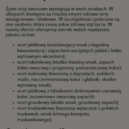
Żywe octy owocowe występują w wielu smakach. W
sklepach dostępne są między innymi zdrowe octy
winogronowe i śliwkowe. W szczególności polecane są
one osobom, które cenią sobie zdrowy styl życia. W
naszej ofercie oferujemy szeroki wybór najwyższej
jakości octów:
ocet jabłkowy (
orzeźwiający smak z łagodną
kwasowością i
zapachem soczystych jabłek i lekko
wytrawnym akcentem);
ocet rokitnikowy (
słodko-kwaśny smak,
zapach
lekko owocowy
i
przyjemny, pomarańczowy kolor);
ocet malinowy (tworzony
z dojrzałych, polskich
malin, ma
ciemnoróżowy kolor i głęboki, słodko-
wytrawny smak);
ocet jabłkowy z hibiskusem (
intensywnie czerwony
kolor,
żurawinowo-owocowy
zapach);
ocet gruszkowy (
słodki smak, gruszkowy zapach);
ocet truskawkowy (tworzony
wyłącznie z polskich
truskawek,
smak letniego kompotu
truskawkowego).