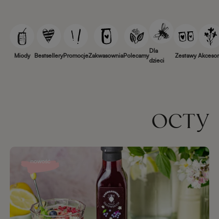
Dla
Miody
Bestsellery
Promocje
Zakwasownia
Polecamy
Zestawy
Akcesor
dzieci
OCTY
nowość