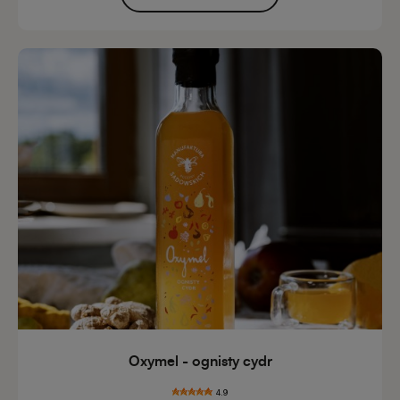
Oxymel - ognisty cydr
4.9