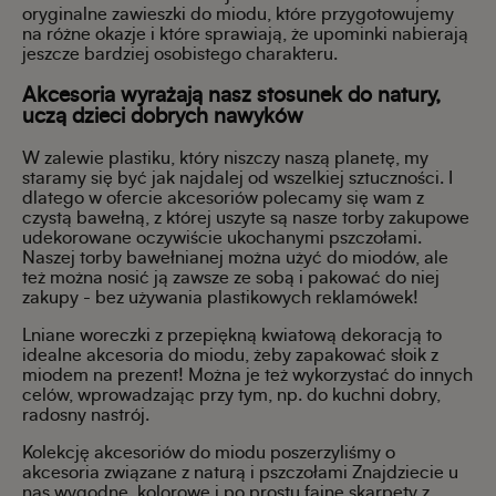
oryginalne zawieszki do miodu, które przygotowujemy
na różne okazje i które sprawiają, że upominki nabierają
jeszcze bardziej osobistego charakteru.
Akcesoria wyrażają nasz stosunek do natury,
uczą dzieci dobrych nawyków
W zalewie plastiku, który niszczy naszą planetę, my
staramy się być jak najdalej od wszelkiej sztuczności. I
dlatego w ofercie akcesoriów polecamy się wam z
czystą bawełną, z której uszyte są nasze torby zakupowe
udekorowane oczywiście ukochanymi pszczołami.
Naszej torby bawełnianej można użyć do miodów, ale
też można nosić ją zawsze ze sobą i pakować do niej
zakupy - bez używania plastikowych reklamówek!
Lniane woreczki z przepiękną kwiatową dekoracją to
idealne akcesoria do miodu, żeby zapakować słoik z
miodem na prezent! Można je też wykorzystać do innych
celów, wprowadzając przy tym, np. do kuchni dobry,
radosny nastrój.
Kolekcję akcesoriów do miodu poszerzyliśmy o
akcesoria związane z naturą i pszczołami Znajdziecie u
nas wygodne, kolorowe i po prostu fajne skarpety z