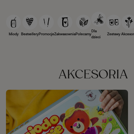
Dla
Miody
Bestsellery
Promocje
Zakwasownia
Polecamy
Zestawy
Akcesor
dzieci
AKCESORIA