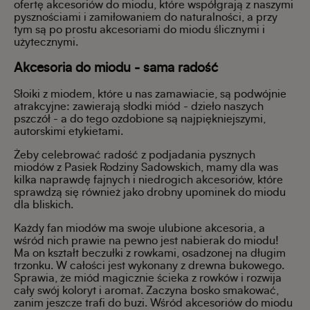
ofertę akcesoriów do miodu, które współgrają z naszymi
pysznościami i zamiłowaniem do naturalności, a przy
tym są po prostu akcesoriami do miodu ślicznymi i
użytecznymi.
Akcesoria do miodu - sama radość
Słoiki z miodem, które u nas zamawiacie, są podwójnie
atrakcyjne: zawierają słodki miód - dzieło naszych
pszczół - a do tego ozdobione są najpiękniejszymi,
autorskimi etykietami.
Żeby celebrować radość z podjadania pysznych
miodów z Pasiek Rodziny Sadowskich, mamy dla was
kilka naprawdę fajnych i niedrogich akcesoriów, które
sprawdzą się również jako drobny upominek do miodu
dla bliskich.
Każdy fan miodów ma swoje ulubione akcesoria, a
wśród nich prawie na pewno jest nabierak do miodu!
Ma on kształt beczułki z rowkami, osadzonej na długim
trzonku. W całości jest wykonany z drewna bukowego.
Sprawia, że miód magicznie ścieka z rowków i rozwija
cały swój koloryt i aromat. Zaczyna bosko smakować,
zanim jeszcze trafi do buzi. Wśród akcesoriów do miodu