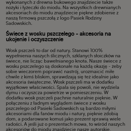
wykonanych z drewna bukowego znajdziecie także
nożyki i łyżeczki do miodu. Na wszystkich drewnianych
akcesoriach do miodu znajdziecie piękne zdobienie z
naszą firmową pszczołą z logo Pasiek Rodziny
Sadowskich.
Świece z wosku pszczelego - akcesoria na
ukojenie i oczyszczenie
Wosk pszczeli to dar od natury. Stanowi 100%
wypełnienia naszych ślicznych, szklanych słoiczków na
świece, nie licząc bawełnianego knota. Nasze świece z
wosku pszczelego są doskonałe na każdą okazję - żeby
sobie wieczorem poprawić nastrój, urozmaicić miłe
chwile z kimś bliskim, sprawdzają się też idealnie jako
akcesoria świąteczne. Wosk pszczeli ma w dodatku
wyjątkowe właściwości. Spala się powoli, nie wydziela
dymu i oczyszcza powietrze w pomieszczeniu. W
dodatku wosk pszczeli pachnie naturalnie pięknie. W
połączeniu z ładnym wyglądem świece z wosku
pszczelego od Pasieki Sadowskich są bardzo miłymi
akcesoriami dla fanów miodu i natury, pięknie zdobią
dom, a podarowane komuś jako prezent sprawią wiele
radości. A jeśli już o prezentach mowa, to wśród naszych
akcesoriów do miodu znajdziecie nasze autorskie,