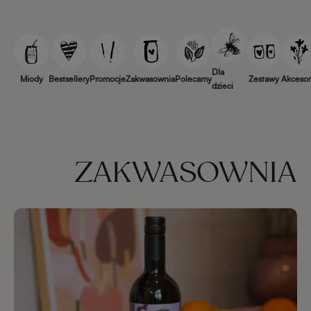
Dla
Miody
Bestsellery
Promocje
Zakwasownia
Polecamy
Zestawy
Akcesor
dzieci
ZAKWASOWNIA