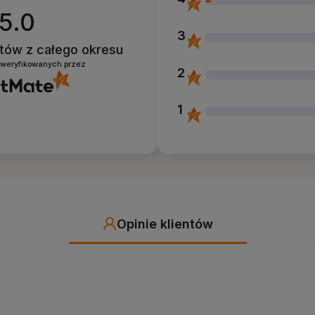
5.0
3
entów
z całego okresu
zweryfikowanych przez
2
1
Opinie klientów