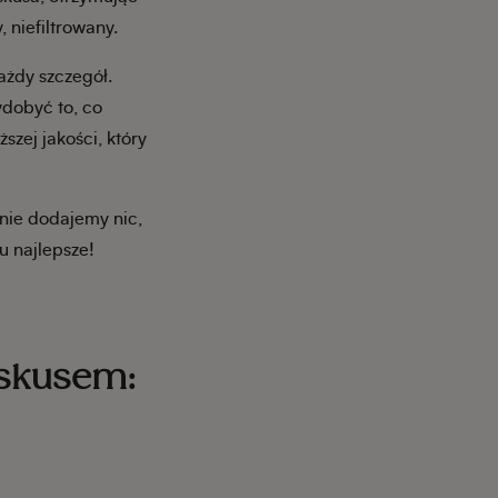
niefiltrowany.
ażdy szczegół.
ydobyć to, co
szej jakości, który
 nie dodajemy nic,
u najlepsze!
iskusem: