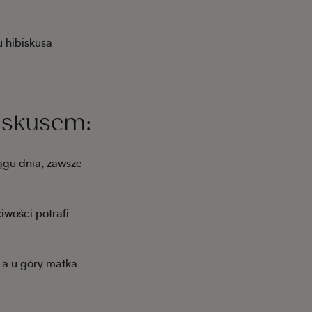
 hibiskusa
biskusem:
ągu dnia, zawsze
iwości potrafi
 a u góry matka