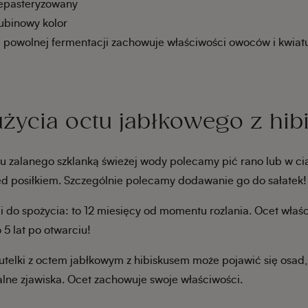
niepasteryzowany
rubinowy kolor
 powolnej fermentacji zachowuje właściwości owoców i kwiatu
życia octu jabłkowego z hi
ctu zalanego szklanką świeżej wody polecamy pić rano lub w ci
ed posiłkiem. Szczególnie polecamy dodawanie go do sałatek!
 do spożycia: to 12 miesięcy od momentu rozlania. Ocet właśc
5 lat po otwarciu!
utelki z octem jabłkowym z hibiskusem może pojawić się osad,
alne zjawiska. Ocet zachowuje swoje właściwości.