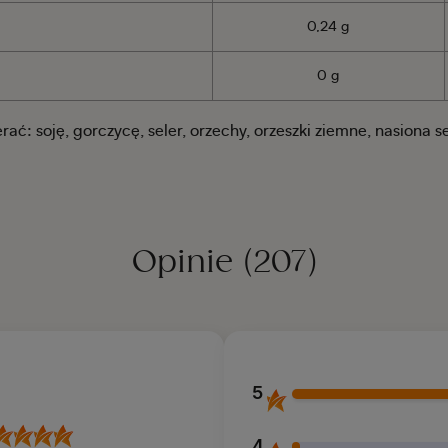
0,24 g
0 g
ać: soję, gorczycę, seler, orzechy, orzeszki ziemne, nasiona 
Opinie
(207)
5
4