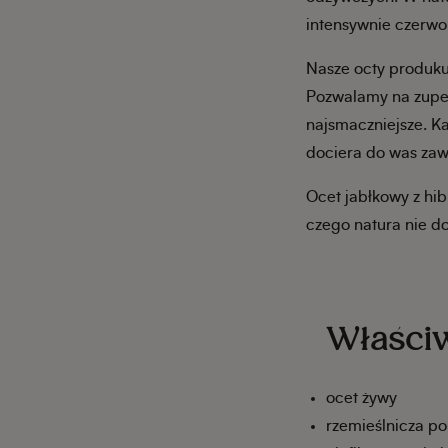
intensywnie czerwo
Nasze octy produkuj
Pozwalamy na zupeł
najsmaczniejsze. Ka
dociera do was zaw
Ocet jabłkowy z hib
czego natura nie do
Właściw
ocet żywy
rzemieślnicza p