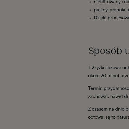
niefiltrowany i 
piękny, głęboki 
Dzięki procesowi
Sposób u
1-2 łyżki stołowe o
około 20 minut prz
Termin przydatności
zachować nawet do 
Z czasem na dnie b
octowa, są to natur