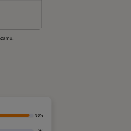
sezamu.
96%
3%