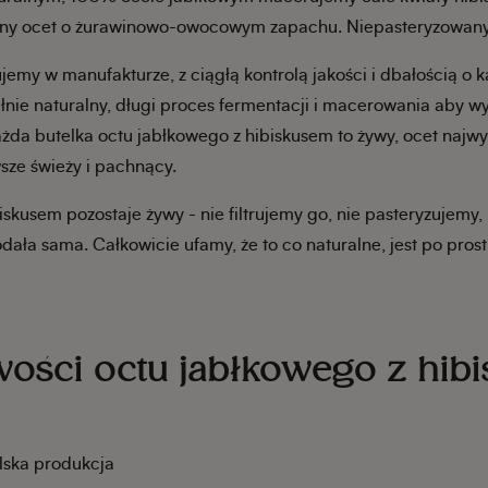
ny ocet o żurawinowo-owocowym zapachu. Niepasteryzowany, 
emy w manufakturze, z ciągłą kontrolą jakości i dbałością o k
nie naturalny, długi proces fermentacji i macerowania aby w
żda butelka octu jabłkowego z hibiskusem to żywy, ocet najwyż
sze świeży i pachnący.
iskusem pozostaje żywy - nie filtrujemy go, nie pasteryzujemy,
dała sama. Całkowicie ufamy, że to co naturalne, jest po prost
ości octu jabłkowego z hib
olska produkcja