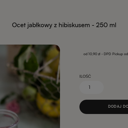
Ocet jabłkowy z hibiskusem - 250 ml
od 10,90 zł
- DPD Pickup od
ILOŚĆ
DODAJ DO