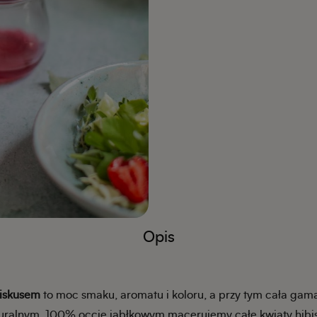
Opis
biskusem
to moc smaku, aromatu i koloru, a przy tym cała gam
ralnym, 100% occie jabłkowym macerujemy całe kwiaty hibis