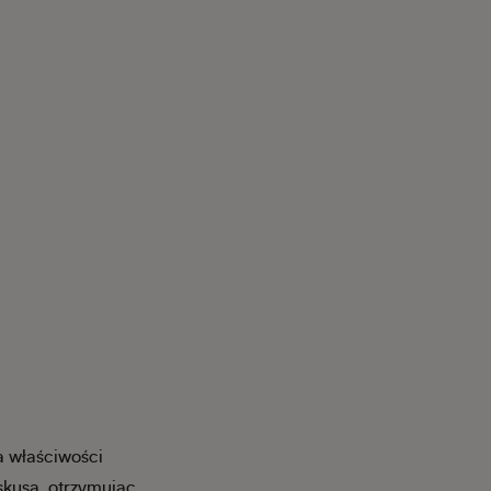
a właściwości
kusa, otrzymując