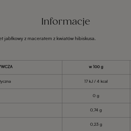
Informacje
 jabłkowy z maceratem z kwiatów hibiskusa.
YWCZA
w 100 g
tyczna
17 kJ / 4 kcal
0 g
0,74 g
0,23 g