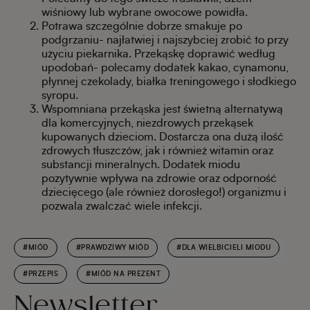
wiśniowy lub wybrane owocowe powidła.
Potrawa szczególnie dobrze smakuje po
podgrzaniu- najłatwiej i najszybciej zrobić to przy
użyciu piekarnika. Przekąskę doprawić według
upodobań- polecamy dodatek kakao, cynamonu,
płynnej czekolady, białka treningowego i słodkiego
syropu.
Wspomniana przekąska jest świetną alternatywą
dla komercyjnych, niezdrowych przekąsek
kupowanych dzieciom. Dostarcza ona dużą ilość
zdrowych tłuszczów, jak i również witamin oraz
substancji mineralnych. Dodatek miodu
pozytywnie wpływa na zdrowie oraz odporność
dziecięcego (ale również dorosłego!) organizmu i
pozwala zwalczać wiele infekcji.
#MIÓD
#PRAWDZIWY MIÓD
#DLA WIELBICIELI MIODU
#PRZEPIS
#MIÓD NA PREZENT
Newsletter