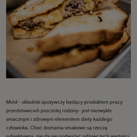
Miód - składnik spożywczy będący produktem pracy
przedstawicieli pszczelej rodziny- jest niezwykle
smacznym i zdrowym elementem diety każdego
człowieka. Choć doznania smakowe są rzeczą
subiektywną, nie da się podważyć odżywczych wartości