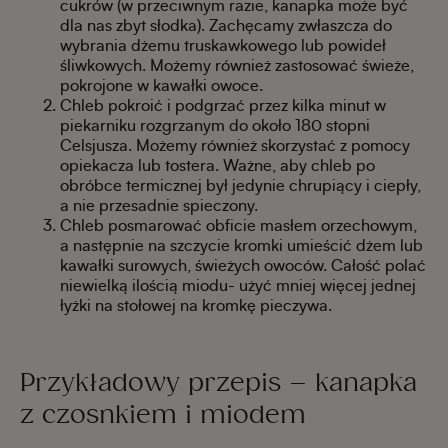
cukrów (w przeciwnym razie, kanapka może być
dla nas zbyt słodka). Zachęcamy zwłaszcza do
wybrania dżemu truskawkowego lub powideł
śliwkowych. Możemy również zastosować świeże,
pokrojone w kawałki owoce.
Chleb pokroić i podgrzać przez kilka minut w
piekarniku rozgrzanym do około 180 stopni
Celsjusza. Możemy również skorzystać z pomocy
opiekacza lub tostera. Ważne, aby chleb po
obróbce termicznej był jedynie chrupiący i ciepły,
a nie przesadnie spieczony.
Chleb posmarować obficie masłem orzechowym,
a następnie na szczycie kromki umieścić dżem lub
kawałki surowych, świeżych owoców. Całość polać
niewielką ilością miodu- użyć mniej więcej jednej
łyżki na stołowej na kromkę pieczywa.
Przykładowy przepis – kanapka
z czosnkiem i miodem