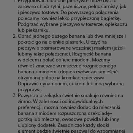
Przygotować ulubione pieczywo- może być to
zarówno chleb żytni, pszeniczny, pełnoziarnisty, jak
i pieczywo tostowe. Do powyższego połączenia
polecamy również lekko przypieczoną bagietkę.
Podgrzać wybrane pieczywo w tosterze, opiekaczu
lub piekarniku.
Obrać jednego dużego banana lub dwa mniejsze i
pokroić go na cienkie plasterki. Ułożyć na
pieczywie posmarowane wcześniej masłem (jeżeli
lubimy takie połączenie). Rozgnieść banana
widelcem i polać obficie miodem. Możemy
również zmieszać w miseczce rozgniecionego
banana z miodem i dopiero wówczas umieścić
otrzymaną pulpę na kromkach pieczywa.
Doprawić cynamonem, cukrem lub inną wybraną
przyprawą.
Powyższa przekąska świetnie smakuje również na
zimno. W zależności od indywidualnych
preferencji, można również dodać do mieszanki
banana z miodem rozpuszczoną czekoladę-
gorzką lub mleczną, owocowe powidła lub inny
ulubiony dodatek. Zasadniczo każdy słodki
element będzie świetnie pasował do wspomnianej