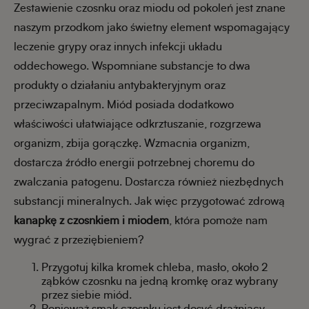
Zestawienie czosnku oraz miodu od pokoleń jest znane
naszym przodkom jako świetny element wspomagający
leczenie grypy oraz innych infekcji układu
oddechowego. Wspomniane substancje to dwa
produkty o działaniu antybakteryjnym oraz
przeciwzapalnym. Miód posiada dodatkowo
właściwości ułatwiające odkrztuszanie, rozgrzewa
organizm, zbija gorączkę. Wzmacnia organizm,
dostarcza źródło energii potrzebnej choremu do
zwalczania patogenu. Dostarcza również niezbędnych
substancji mineralnych. Jak więc przygotować zdrową
kanapkę z czosnkiem i miodem
, która pomoże nam
wygrać z przeziębieniem?
Przygotuj kilka kromek chleba, masło, około 2
ząbków czosnku na jedną kromkę oraz wybrany
przez siebie miód.
Ponieważ smak czosnku jest dosyć drażniący,