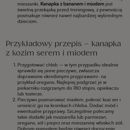
mieszanki.
Kanapka z bananem i miodem
jest
świetną przekąską przed treningową, z pewnością
posmakuje również nawet najbardziej wybrednym
dzieciom.
Przykładowy przepis – kanapka
z kozim serem i miodem
Przygotować chleb – w tym przypadku idealnie
sprawdzi się jasne pieczywo, zwłaszcza
doprawione określonymi przyprawami- na
przykład oregano. Najlepiej podgrzać je w
piekarniku rozgrzanym do 180 stopni, opiekaczu
lub tosterze.
Pieczywo posmarować masłem, pokroić kozi ser i
umieścić go na kromkach chleba. Dodać miód i
ewentualne przyprawy. Szczególnie polecamy
takie dodatki jak mozzarella lub parmezan,
oregano, sól i pieprz oraz mieszaninę włoskich ziół.
Dobrym pomysłem będzie również dorzucenie