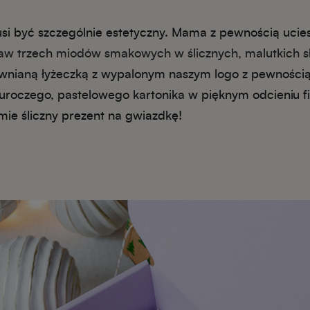
i być szczególnie estetyczny. Mama z pewnością ucies
aw trzech miodów smakowych w ślicznych, malutkich s
nianą łyżeczką z wypalonym naszym logo z pewnością 
uroczego, pastelowego kartonika w pięknym odcieniu fio
mie śliczny prezent na gwiazdkę!