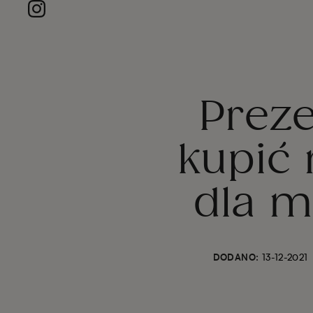
Preze
kupić 
dla m
DODANO:
13-12-2021