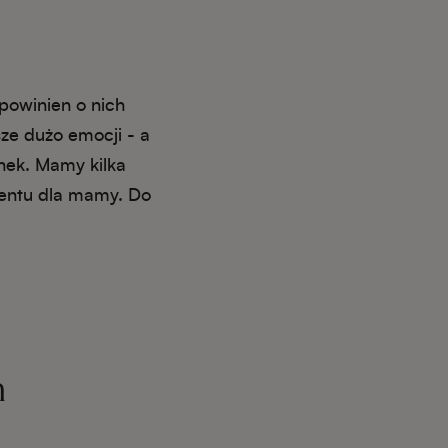
 powinien o nich
ze dużo emocji - a
nek. Mamy kilka
zentu dla mamy. Do
m