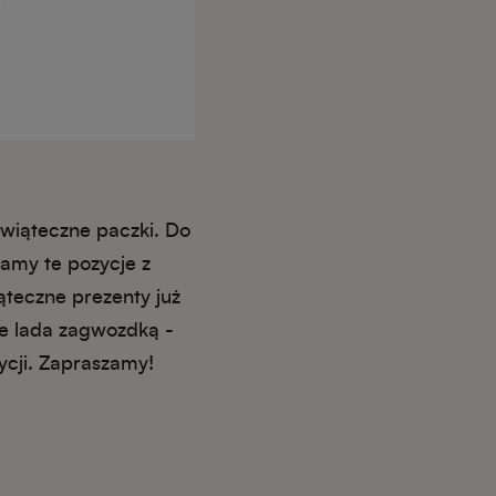
świąteczne paczki. Do
amy te pozycje z
ąteczne prezenty już
e lada zagwozdką -
zycji. Zapraszamy!