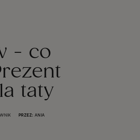
w - co
Prezent
a taty
WNIK
PRZEZ:
ANIA