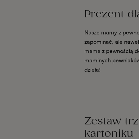
Prezent 
Nasze mamy z pewności
zapominać, ale nawet
mama z pewnością do
maminych pewniaków, 
dzieła!
Zestaw tr
kartoniku