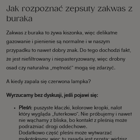
Jak rozpoznać zepsuty zakwas z
buraka
Zakwas z buraka to żywa kiszonka, więc delikatne
gazowanie i pienienie są normalne i w naszym
przypadku to nawet dobry znak. Do tego dochodzi fakt,
że jest niefiltrowany i niepasteryzowany, więc drobny
osad czy naturalna „mętność” mogą się zdarzyć.
A kiedy zapala się czerwona lampka?
Wyrzucamy bez dyskusji, jeśli pojawi się:
Pleśń
: puszyste kłaczki, kolorowe kropki, nalot
który wygląda „futerkowo”. Nie próbujemy i nawet
nie wąchamy z bliska, bo kontakt z pleśnią może
podrażniać drogi oddechowe.
Dodatkowo część pleśni może wytwarzać
mykotoksyny, więc tu zasada jest prosta: widzisz