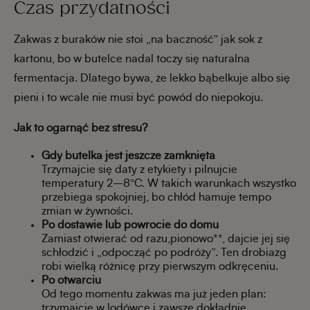
Czas przydatności
Zakwas z buraków nie stoi „na baczność” jak sok z
kartonu, bo w butelce nadal toczy się naturalna
fermentacja. Dlatego bywa, że lekko bąbelkuje albo się
pieni i to wcale nie musi być powód do niepokoju.
Jak to ogarnąć bez stresu?
Gdy butelka jest jeszcze zamknięta
Trzymajcie się daty z etykiety i pilnujcie
temperatury 2–8°C. W takich warunkach wszystko
przebiega spokojniej, bo chłód hamuje tempo
zmian w żywności.
Po dostawie lub powrocie do domu
Zamiast otwierać od razu,pionowo**, dajcie jej się
schłodzić i „odpocząć po podróży”. Ten drobiazg
robi wielką różnicę przy pierwszym odkręceniu.
Po otwarciu
Od tego momentu zakwas ma już jeden plan:
trzymajcie w lodówce i zawsze dokładnie