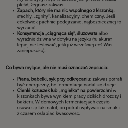
pleśń, żegnasz zakwas.
Zapach, który nie ma nic wspólnego z kiszonką
:
stęchły, „zgnity”, kanalizacyjny, chemiczny. Jeśli
cokolwiek pachnie podejrzanie, najbezpieczniej to
wyrzucić.
Konsystencja „ciągnąca się”, śluzowata
albo
wyraźnie dziwna w dotyku na języku (tu akurat
lepiej nie testować, jeśli już wcześniej coś Was
zaniepokoiło).
Co bywa mylące, ale nie musi oznaczać zepsucia:
Piana, bąbelki, syk przy odkręcaniu
: zakwas potrafi
być energiczny, bo fermentacja nadal się dzieje.
Cienki kożuszek lub „mgiełka” na powierzchni
w
kiszonkach bywa wynikiem pracy dzikich drożdży i
bakterii. W domowych fermentacjach często
usuwa się taki nalot, bo potrafi wpływać na smak i
z czasem osłabiać kwasowość.