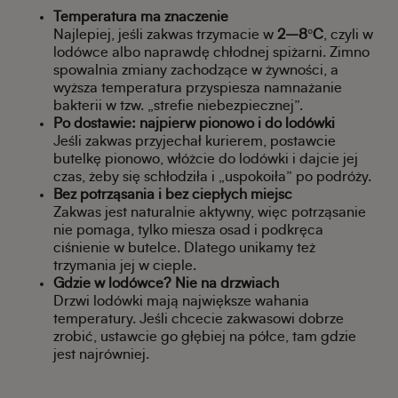
Temperatura ma znaczenie
Najlepiej, jeśli zakwas trzymacie w
2–8°C
, czyli w
lodówce albo naprawdę chłodnej spiżarni. Zimno
spowalnia zmiany zachodzące w żywności, a
wyższa temperatura przyspiesza namnażanie
bakterii w tzw. „strefie niebezpiecznej”.
Po dostawie: najpierw pionowo i do lodówki
Jeśli zakwas przyjechał kurierem, postawcie
butelkę pionowo, włóżcie do lodówki i dajcie jej
czas, żeby się schłodziła i „uspokoiła” po podróży.
Bez potrząsania i bez ciepłych miejsc
Zakwas jest naturalnie aktywny, więc potrząsanie
nie pomaga, tylko miesza osad i podkręca
ciśnienie w butelce. Dlatego unikamy też
trzymania jej w cieple.
Gdzie w lodówce? Nie na drzwiach
Drzwi lodówki mają największe wahania
temperatury. Jeśli chcecie zakwasowi dobrze
zrobić, ustawcie go głębiej na półce, tam gdzie
jest najrówniej.