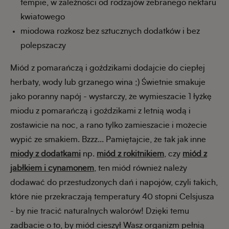
tempie, w zależności od rodzajów zebranego nektaru
kwiatowego
miodowa rozkosz bez sztucznych dodatków i bez
polepszaczy
Miód z pomarańczą i goździkami dodajcie do ciepłej
herbaty, wody lub grzanego wina ;) Świetnie smakuje
jako poranny napój - wystarczy, że wymieszacie 1 łyżkę
miodu z pomarańczą i goździkami z letnią wodą i
zostawicie na noc, a rano tylko zamieszacie i możecie
wypić ze smakiem. Bzzz... Pamiętajcie, że tak jak inne
miody z dodatkami
np.
miód z rokitnikiem
, czy
miód z
jabłkiem i cynamonem
, ten miód również należy
dodawać do przestudzonych dań i napojów, czyli takich,
które nie przekraczają temperatury 40 stopni Celsjusza
- by nie tracić naturalnych walorów! Dzięki temu
zadbacie o to, by miód cieszył Wasz organizm pełnią