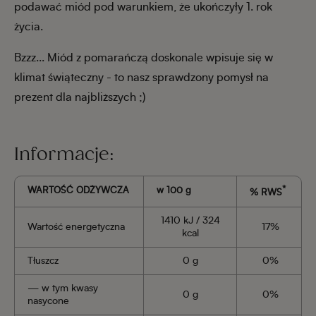
podawać miód pod warunkiem, że ukończyły 1. rok
życia.
Bzzz... Miód z pomarańczą doskonale wpisuje się w
klimat świąteczny - to nasz sprawdzony pomysł na
prezent dla najbliższych ;)
Informacje:
*
WARTOŚĆ ODŻYWCZA
w 100 g
% RWS
1410 kJ / 324
Wartość energetyczna
17%
kcal
Tłuszcz
0 g
0%
— w tym kwasy
0 g
0%
nasycone