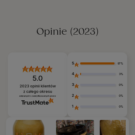
Opinie
(2023)
5
97%
4
3%
5.0
3
0%
2023
opinii klientów
z całego okresu
2
0%
zebranych i zweryfikowanych przez
1
0%