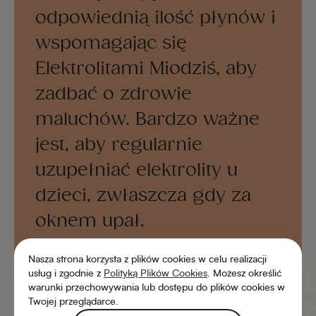
odpowiednią ilość płynów i
wspomagając się
Elektrolitami Miodziś, aby
zadbać o zdrowie
maluchów. Bardzo ważne
jest, aby regularnie
uzupełniać elektrolity u
dzieci, zwłaszcza gdy za
oknem upał.
Nasza strona korzysta z plików cookies w celu realizacji
Martyna Di Giusto
usług i zgodnie z
Polityką Plików Cookies
. Możesz określić
dietetyczka
warunki przechowywania lub dostępu do plików cookies w
Twojej przeglądarce.