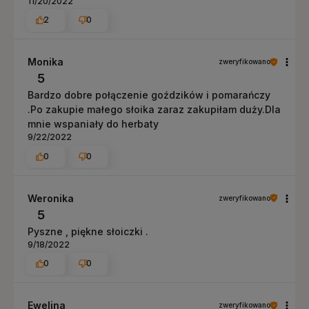
11/20/2022
2
0
Monika
zweryfikowano
5
Bardzo dobre połączenie goździków i pomarańczy
.Po zakupie małego słoika zaraz zakupiłam duży.Dla
mnie wspaniały do herbaty
9/22/2022
0
0
Weronika
zweryfikowano
5
Pyszne , piękne słoiczki .
9/18/2022
0
0
Ewelina
zweryfikowano