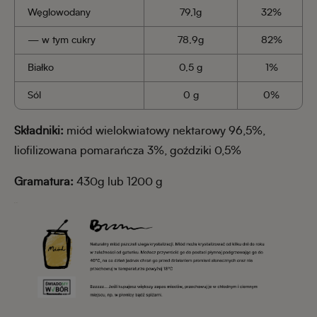
Węglowodany
79,1g
32%
— w tym cukry
78,9g
82%
Białko
0,5 g
1%
Sól
0 g
0%
Składniki:
miód wielokwiatowy nektarowy 96,5%,
liofilizowana pomarańcza 3%, goździki 0,5%
Gramatura:
430g lub 1200 g