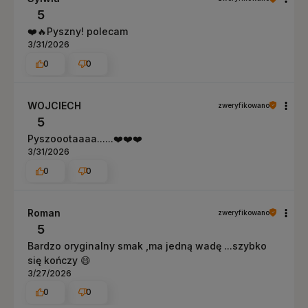
5
❤️🔥Pyszny! polecam
3/31/2026
0
0
WOJCIECH
zweryfikowano
5
Pyszoootaaaa......❤️❤️❤️
3/31/2026
0
0
Roman
zweryfikowano
5
Bardzo oryginalny smak ,ma jedną wadę ...szybko
się kończy 😄
3/27/2026
0
0