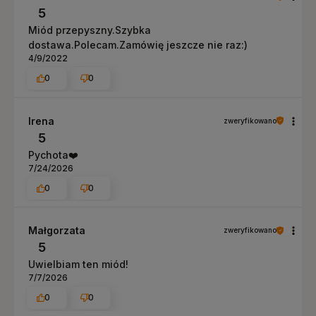
5
Miód przepyszny.Szybka
dostawa.Polecam.Zamówię jeszcze nie raz:)
4/9/2022
0
0
Irena
zweryfikowano
5
Pychota❤️
7/24/2026
0
0
Małgorzata
zweryfikowano
5
Uwielbiam ten miód!
7/7/2026
0
0