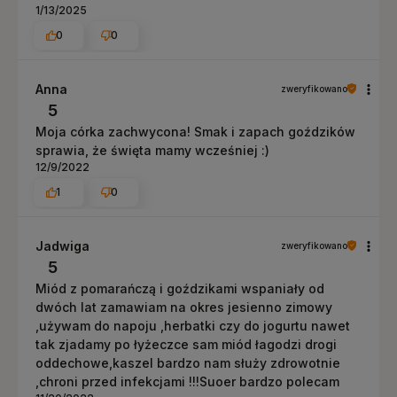
1/13/2025
0
0
Anna
zweryfikowano
5
Moja córka zachwycona! Smak i zapach goździków
sprawia, że święta mamy wcześniej :)
12/9/2022
1
0
Jadwiga
zweryfikowano
5
Miód z pomarańczą i goździkami wspaniały od
dwóch lat zamawiam na okres jesienno zimowy
,używam do napoju ,herbatki czy do jogurtu nawet
tak zjadamy po łyżeczce sam miód łagodzi drogi
oddechowe,kaszel bardzo nam służy zdrowotnie
,chroni przed infekcjami !!!Suoer bardzo polecam