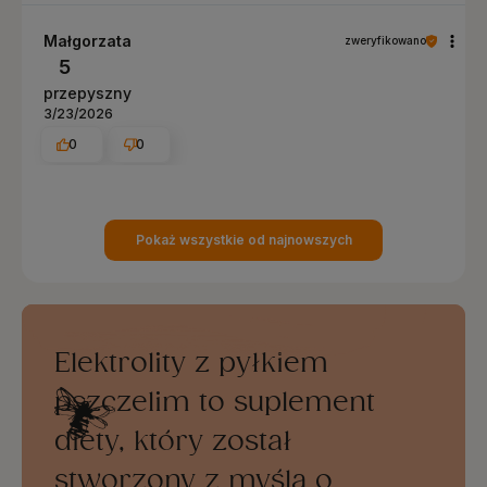
Małgorzata
zweryfikowano
5
przepyszny
3/23/2026
0
0
Pokaż wszystkie od najnowszych
Elektrolity z pyłkiem
pszczelim to suplement
diety, który został
stworzony z myślą o