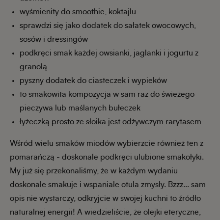
wyśmienity do smoothie, koktajlu
sprawdzi się jako dodatek do sałatek owocowych,
sosów i dressingów
podkręci smak każdej owsianki, jaglanki i jogurtu z
granolą
pyszny dodatek do ciasteczek i wypieków
to smakowita kompozycja w sam raz do świeżego
pieczywa lub maślanych bułeczek
łyżeczką prosto ze słoika jest odżywczym rarytasem
Wśród wielu smaków miodów wybierzcie również ten z
pomarańczą - doskonale podkręci ulubione smakołyki.
My już się przekonaliśmy, że w każdym wydaniu
doskonale smakuje i wspaniale otula zmysły. Bzzz... sam
opis nie wystarczy, odkryjcie w swojej kuchni to źródło
naturalnej energii! A wiedzieliście, że olejki eteryczne,