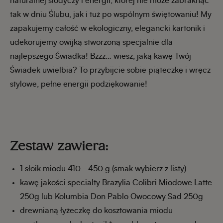
naturalnej słodyczy i energii, której nie może zabraknąć
tak w dniu Ślubu, jak i tuż po wspólnym świętowaniu! My
zapakujemy całość w ekologiczny, elegancki kartonik i
udekorujemy owijką stworzoną specjalnie dla
najlepszego Świadka! Bzzz… wiesz, jaką kawę Twój
Świadek uwielbia? To przybijcie sobie piąteczkę i wręcz
stylowe, pełne energii podziękowanie!
Zestaw zawiera:
1 słoik miodu 410 - 450 g (smak wybierz z listy)
kawę jakości specialty Brazylia Colibri Miodowe Latte
250g lub Kolumbia Don Pablo Owocowy Sad 250g
drewnianą łyżeczkę do kosztowania miodu