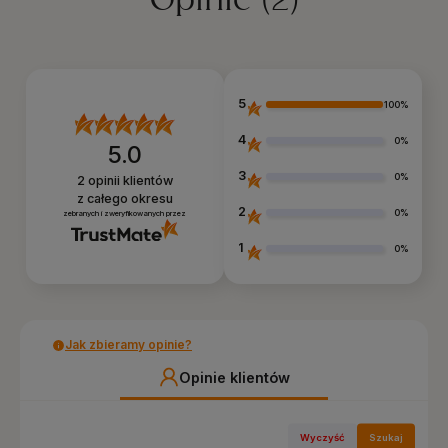
5
100%
4
0%
5.0
3
0%
2
opinii klientów
z całego okresu
2
0%
zebranych i zweryfikowanych przez
1
0%
Jak zbieramy opinie?
Opinie klientów
Wyczyść
Szukaj