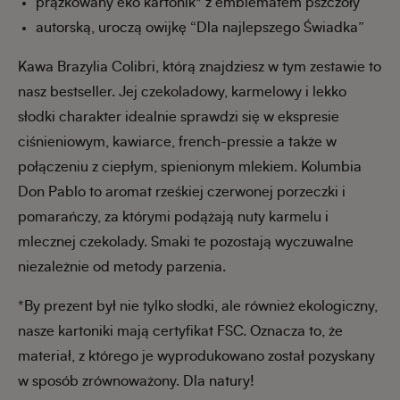
prążkowany eko kartonik* z emblematem pszczoły
autorską, uroczą owijkę “Dla najlepszego Świadka”
Kawa Brazylia Colibri, którą znajdziesz w tym zestawie to
nasz bestseller. Jej czekoladowy, karmelowy i lekko
słodki charakter idealnie sprawdzi się w ekspresie
ciśnieniowym, kawiarce, french-pressie a także w
połączeniu z ciepłym, spienionym mlekiem.
Kolumbia
Don Pablo to aromat
rześkiej czerwonej porzeczki i
pomarańczy
, za którymi podążają nuty karmelu i
mlecznej czekolady. Smaki te pozostają wyczuwalne
niezależnie od metody parzenia.
*By prezent był nie tylko słodki, ale również ekologiczny,
nasze kartoniki mają certyfikat FSC. Oznacza to, że
materiał, z którego je wyprodukowano został pozyskany
w sposób zrównoważony. Dla natury!