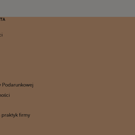
NTA
ci
y Podarunkowej
ności
praktyk firmy