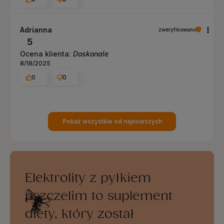
Adrianna
zweryfikowano
5
Ocena klienta:
Doskonale
8/18/2025
0
0
Pokaż wszystkie od najnowszych
Elektrolity z pyłkiem
pszczelim to suplement
diety, który został