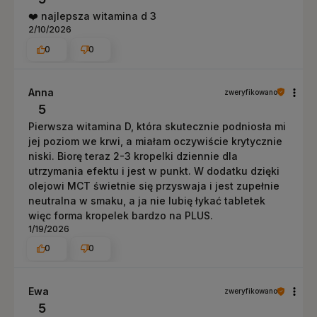
❤️ najlepsza witamina d 3
2/10/2026
0
0
Anna
zweryfikowano
5
Pierwsza witamina D, która skutecznie podniosła mi
jej poziom we krwi, a miałam oczywiście krytycznie
niski. Biorę teraz 2-3 kropelki dziennie dla
utrzymania efektu i jest w punkt. W dodatku dzięki
olejowi MCT świetnie się przyswaja i jest zupełnie
neutralna w smaku, a ja nie lubię łykać tabletek
więc forma kropelek bardzo na PLUS.
1/19/2026
0
0
Ewa
zweryfikowano
5