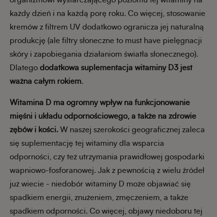
organizmowi wystarczającego poziomu tej witaminy na
każdy dzień i na każdą porę roku. Co więcej, stosowanie
kremów z filtrem UV dodatkowo ogranicza jej naturalną
produkcję (ale filtry słoneczne to must have pielęgnacji
skóry i zapobiegania działaniom światła słonecznego).
Dlatego
dodatkowa suplementacja witaminy D3 jest
ważna całym rokiem
.
Witamina D ma ogromny wpływ na funkcjonowanie
mięśni i układu odpornościowego, a także na zdrowie
zębów i kości.
W naszej szerokości geograficznej zaleca
się suplementację tej witaminy dla wsparcia
odporności, czy też utrzymania prawidłowej gospodarki
wapniowo-fosforanowej. Jak z pewnością z wielu źródeł
już wiecie - niedobór witaminy D może objawiać się
spadkiem energii, znużeniem, zmęczeniem, a także
spadkiem odporności. Co więcej, objawy niedoboru tej