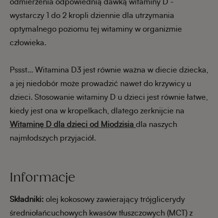
odmierzenia odpowiednią dawką witaminy D -
wystarczy 1 do 2 kropli dziennie dla utrzymania
optymalnego poziomu tej witaminy w organizmie
człowieka.
Pssst... Witamina D3 jest równie ważna w diecie dziecka,
a jej niedobór może prowadzić nawet do krzywicy u
dzieci. Stosowanie witaminy D u dzieci jest równie łatwe,
kiedy jest ona w kropelkach, dlatego zerknijcie na
Witaminę D dla dzieci od Miodzisia
dla naszych
najmłodszych przyjaciół.
Informacje
Składniki:
olej kokosowy zawierający trójglicerydy
średniołańcuchowych kwasów tłuszczowych (MCT) z