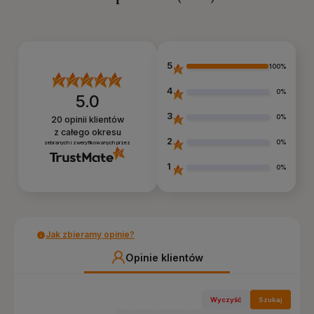
5
100%
4
0%
5.0
3
0%
20
opinii klientów
z całego okresu
2
0%
zebranych i zweryfikowanych przez
1
0%
Jak zbieramy opinie?
Opinie klientów
Wyczyść
Szukaj