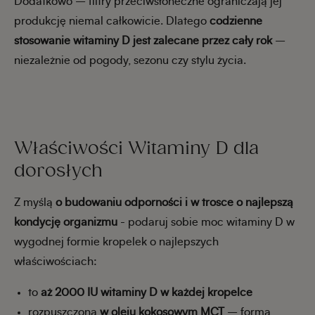
Dodatkowo – filtry przeciwsłoneczne ograniczają jej
produkcję niemal całkowicie. Dlatego
codzienne
stosowanie witaminy D jest zalecane przez cały rok
–
niezależnie od pogody, sezonu czy stylu życia.
Właściwości Witaminy D dla
dorosłych
Z myślą
o budowaniu odporności i w trosce o najlepszą
kondycję organizmu
- podaruj sobie moc witaminy D w
wygodnej formie kropelek o najlepszych
właściwościach:
to
aż 2000 IU witaminy D w każdej kropelce
rozpuszczona
w oleju kokosowym MCT
– forma