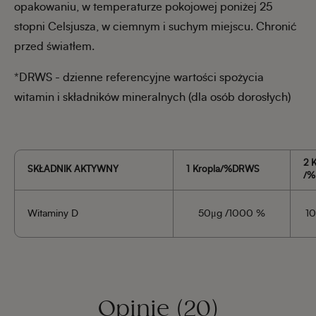
opakowaniu, w temperaturze pokojowej poniżej 25
stopni Celsjusza, w ciemnym i suchym miejscu. Chronić
przed światłem.
*DRWS - dzienne referencyjne wartości spożycia
witamin i składników mineralnych (dla osób dorosłych)
2 
SKŁADNIK AKTYWNY
1 Kropla/%DRWS
/
Witaminy D
50μg /
1000 %
1
Opinie
(20)