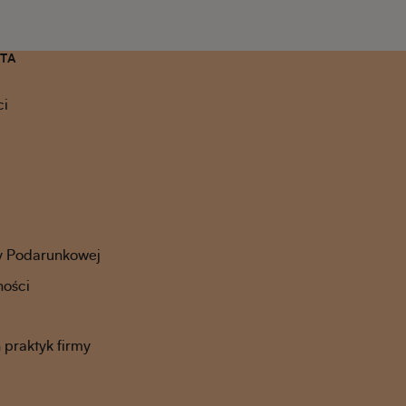
NTA
ci
y Podarunkowej
ności
praktyk firmy