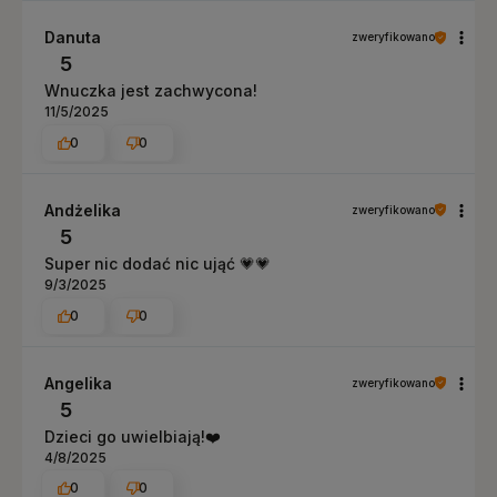
Danuta
zweryfikowano
5
Wnuczka jest zachwycona!
11/5/2025
0
0
Andżelika
zweryfikowano
5
Super nic dodać nic ująć 💗💗
9/3/2025
0
0
Angelika
zweryfikowano
5
Dzieci go uwielbiają!❤️
4/8/2025
0
0