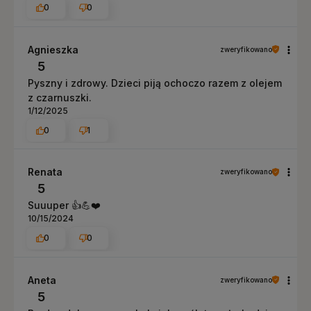
0
0
Agnieszka
zweryfikowano
5
Pyszny i zdrowy. Dzieci piją ochoczo razem z olejem
z czarnuszki.
1/12/2025
0
1
Renata
zweryfikowano
5
Suuuper 👍️💪❤️
10/15/2024
0
0
Aneta
zweryfikowano
5