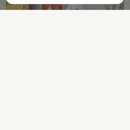
Mus truskawkowy - Miodziś
39,90 zł