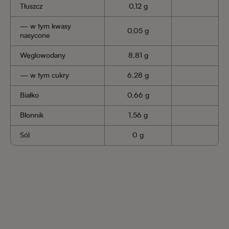
Tłuszcz
0,12 g
— w tym kwasy
0,05 g
nasycone
Węglowodany
8,81 g
— w tym cukry
6,28 g
Białko
0,66 g
Błonnik
1,56 g
Sól
0 g