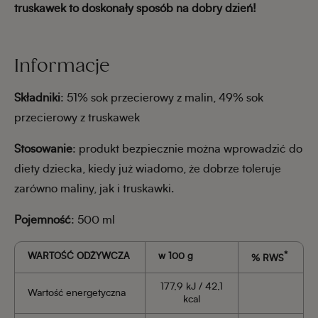
truskawek to doskonały sposób na dobry dzień!
Informacje
Składniki
: 51% sok przecierowy z malin, 49% sok
przecierowy z truskawek
Stosowanie
: produkt bezpiecznie można wprowadzić do
diety dziecka, kiedy już wiadomo, że dobrze toleruje
zarówno maliny, jak i truskawki.
Pojemność
: 500 ml
*
WARTOŚĆ ODŻYWCZA
w 100 g
% RWS
177,9 kJ / 42,1
Wartość energetyczna
kcal