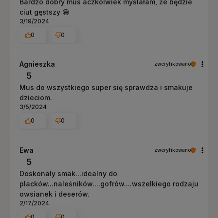
Bardzo dobry mus aczkolwiek myślałam, że będzie
ciut gęstszy 😁
3/19/2024
0
0
Agnieszka
zweryfikowano
5
Mus do wszystkiego super się sprawdza i smakuje
dzieciom.
3/5/2024
0
0
Ewa
zweryfikowano
5
Doskonaly smak...idealny do
placków...naleśników....gofrów....wszelkiego rodzaju
owsianek i deserów.
2/17/2024
0
0