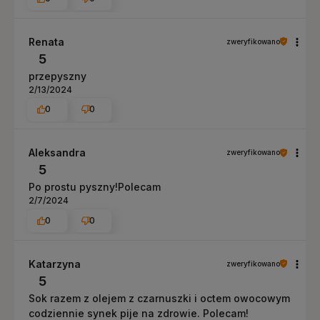
Renata
zweryfikowano
5
przepyszny
2/13/2024
0
0
Aleksandra
zweryfikowano
5
Po prostu pyszny!Polecam
2/7/2024
0
0
Katarzyna
zweryfikowano
5
Sok razem z olejem z czarnuszki i octem owocowym
codziennie synek pije na zdrowie. Polecam!