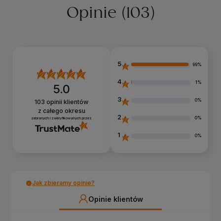
Opinie
(103)
5
99%
4
1%
5.0
3
0%
103
opinii klientów
z całego okresu
2
0%
zebranych i zweryfikowanych przez
1
0%
Jak zbieramy opinie?
Opinie klientów