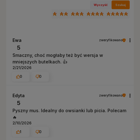
Wyczyść
Szukaj
Ewa
zweryfikowano
5
Smaczny, choć mogłaby też być wersja w
mniejszych butelkach. 👍️
2/21/2026
0
0
Edyta
zweryfikowano
5
Pyszny mus. Idealny do owsianki lub picia. Polecam
🔥
2/10/2026
1
0