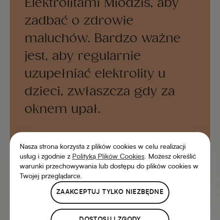
Elektrolitami Miodziś, aby
zadbać o zdrowie
maluchów. Bardzo ważne
jest, aby regularnie
uzupełniać elektrolity u
dzieci, zwłaszcza gdy za
oknem upał.
Martyna Di Giusto
Nasza strona korzysta z plików cookies w celu realizacji
dietetyczka
usług i zgodnie z
Polityką Plików Cookies
. Możesz określić
warunki przechowywania lub dostępu do plików cookies w
Twojej przeglądarce.
ZAAKCEPTUJ TYLKO NIEZBĘDNE
DOSTOSUJ ZGODY