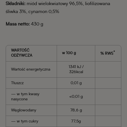
Składniki:
miód wielokwiatowy 96,5%, liofilizowana
śliwka 3%, cynamon 0,5%
Masa netto:
430 g
WARTOŚĆ
*
w 100 g
% RWS
ODŻYWCZA
1341 kJ /
Wartość energetyczna
326kcal
Tłuszcz
0,01 g
— w tym kwasy
<0,01 g
nasycone
Węglowodany
78,6 g
— w tym cukry
77,5g