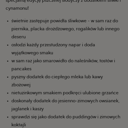
specjalną edycję pszczelej słodyczy z dodatkiem śliwki i
cynamonu!
świetnie zastępuje powidła śliwkowe - w sam raz do
piernika, placka drożdżowego, rogalików lub innego
deseru
osłodzi każdy przestudzony napar i doda
wyjątkowego smaku
w sam raz jako smarowidło do naleśników, tostów i
pancakes
pyszny dodatek do ciepłego mleka lub kawy
zbożowej
nietuzinkowym smakiem podkręci ulubione grzańce
doskonały dodatek do jesienno-zimowych owsianek,
jaglanek i kaszy
sprawdzi się jako dodatek do puddingów i zimowych
koktajli