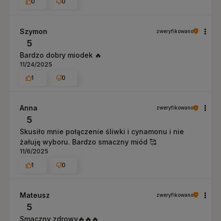
0
0
Szymon
zweryfikowano
5
Bardzo dobry miodek 🔥
11/24/2025
1
0
Anna
zweryfikowano
5
Skusiło mnie połączenie śliwki i cynamonu i nie
żałuję wyboru. Bardzo smaczny miód 🥰
11/6/2025
1
0
Mateusz
zweryfikowano
5
Smaczny zdrowy🔥🔥🔥