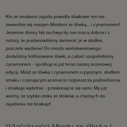
Kto ze smakiem zajada powidła śliwkowe ten nie
zawiedzie się naszym Miodem ze śliwką… i cynamonem!
Jesienne zbiory tak zachwyciły nas mocą dobroci z
natury, że postanowiliśmy zamienić je w słodkie,
pszczele wydanie! Do miodu wielokwiatowego
dodaliśmy liofilizowane śliwki, a całość uzupełniliśmy
cynamonem - spróbujcie już teraz naszej sezonowej
edycji. Miód ze śliwką i cynamonem o pysznym, słodkim
smaku i czarującym aromacie rozpieszcza podniebienia
i smakuje wybitnie - przekonajcie się sami. My już
wiemy, że szybko znika ze słoików, a chętnych do
zajadania nie brakuje!
Właściwości Miodu ze śliwką i