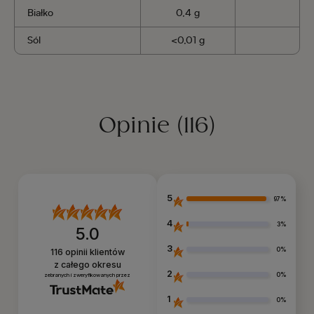
Białko
0,4 g
Sól
<0,01 g
Opinie
(116)
5
97%
4
3%
5.0
3
0%
116
opinii klientów
z całego okresu
2
0%
zebranych i zweryfikowanych przez
1
0%