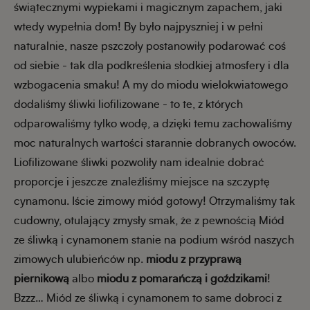
świątecznymi wypiekami i magicznym zapachem, jaki
wtedy wypełnia dom! By było najpyszniej i w pełni
naturalnie, nasze pszczoły postanowiły podarować coś
od siebie - tak dla podkreślenia słodkiej atmosfery i dla
wzbogacenia smaku! A my do miodu wielokwiatowego
dodaliśmy śliwki liofilizowane - to te, z których
odparowaliśmy tylko wodę, a dzięki temu zachowaliśmy
moc naturalnych wartości starannie dobranych owoców.
Liofilizowane śliwki pozwoliły nam idealnie dobrać
proporcje i jeszcze znaleźliśmy miejsce na szczyptę
cynamonu. Iście zimowy miód gotowy! Otrzymaliśmy tak
cudowny, otulający zmysły smak, że z pewnością Miód
ze śliwką i cynamonem stanie na podium wśród naszych
zimowych ulubieńców np.
miodu z przyprawą
piernikową
albo
miodu z pomarańczą i goździkami
!
Bzzz… Miód ze śliwką i cynamonem to same dobroci z