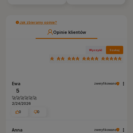
Jak zbieramy opinie?
Opinie klientów
Wyczyść
Szukaj
Ewa
zweryfikowano
5
🚀🚀🚀🚀🚀🚀
2/24/2026
0
0
Anna
zweryfikowano