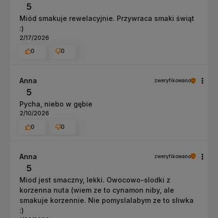
5
Miód smakuje rewelacyjnie. Przywraca smaki świąt
:)
2/17/2026
0
0
Anna
zweryfikowano
5
Pycha, niebo w gębie
2/10/2026
0
0
Anna
zweryfikowano
5
Miod jest smaczny, lekki. Owocowo-slodki z
korzenna nuta (wiem ze to cynamon niby, ale
smakuje korzennie. Nie pomyslalabym ze to sliwka
:)