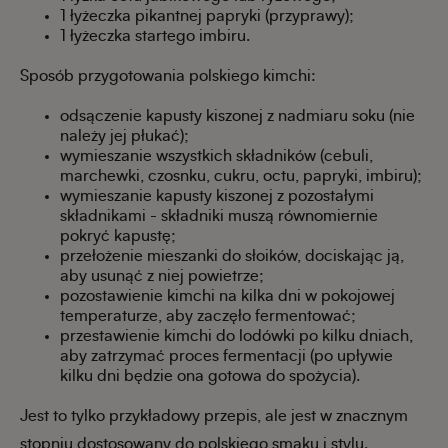
1 łyżeczka pikantnej papryki (przyprawy);
1 łyżeczka startego imbiru.
Sposób przygotowania polskiego kimchi:
odsączenie kapusty kiszonej z nadmiaru soku (nie
należy jej płukać);
wymieszanie wszystkich składników (cebuli,
marchewki, czosnku, cukru, octu, papryki, imbiru);
wymieszanie kapusty kiszonej z pozostałymi
składnikami - składniki muszą równomiernie
pokryć kapustę;
przełożenie mieszanki do słoików, dociskając ją,
aby usunąć z niej powietrze;
pozostawienie kimchi na kilka dni w pokojowej
temperaturze, aby zaczęło fermentować;
przestawienie kimchi do lodówki po kilku dniach,
aby zatrzymać proces fermentacji (po upływie
kilku dni będzie ona gotowa do spożycia).
Jest to tylko przykładowy przepis, ale jest w znacznym
stopniu dostosowany do polskiego smaku i stylu.