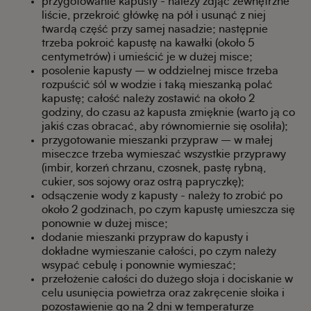
przygotowanie kapusty - należy zdjąć zewnętrzne
liście, przekroić główkę na pół i usunąć z niej
twardą część przy samej nasadzie; następnie
trzeba pokroić kapustę na kawałki (około 5
centymetrów) i umieścić je w dużej misce;
posolenie kapusty – w oddzielnej misce trzeba
rozpuścić sól w wodzie i taką mieszanką polać
kapustę; całość należy zostawić na około 2
godziny, do czasu aż kapusta zmięknie (warto ją co
jakiś czas obracać, aby równomiernie się osoliła);
przygotowanie mieszanki przypraw – w małej
miseczce trzeba wymieszać wszystkie przyprawy
(imbir, korzeń chrzanu, czosnek, pastę rybną,
cukier, sos sojowy oraz ostrą papryczkę);
odsączenie wody z kapusty - należy to zrobić po
około 2 godzinach, po czym kapustę umieszcza się
ponownie w dużej misce;
dodanie mieszanki przypraw do kapusty i
dokładne wymieszanie całości, po czym należy
wsypać cebulę i ponownie wymieszać;
przełożenie całości do dużego słoja i dociskanie w
celu usunięcia powietrza oraz zakręcenie słoika i
pozostawienie go na 2 dni w temperaturze