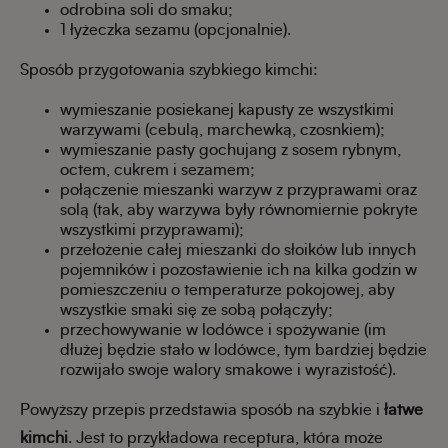
odrobina soli do smaku;
1 łyżeczka sezamu (opcjonalnie).
Sposób przygotowania szybkiego kimchi:
wymieszanie posiekanej kapusty ze wszystkimi
warzywami (cebulą, marchewką, czosnkiem);
wymieszanie pasty gochujang z sosem rybnym,
octem, cukrem i sezamem;
połączenie mieszanki warzyw z przyprawami oraz
solą (tak, aby warzywa były równomiernie pokryte
wszystkimi przyprawami);
przełożenie całej mieszanki do słoików lub innych
pojemników i pozostawienie ich na kilka godzin w
pomieszczeniu o temperaturze pokojowej, aby
wszystkie smaki się ze sobą połączyły;
przechowywanie w lodówce i spożywanie (im
dłużej będzie stało w lodówce, tym bardziej będzie
rozwijało swoje walory smakowe i wyrazistość).
Powyższy przepis przedstawia sposób na szybkie i
łatwe
kimchi
. Jest to przykładowa receptura, która może