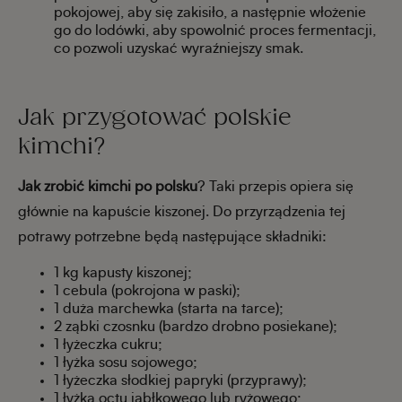
pokojowej, aby się zakisiło, a następnie włożenie
go do lodówki, aby spowolnić proces fermentacji,
co pozwoli uzyskać wyraźniejszy smak.
Jak przygotować polskie
kimchi?
Jak zrobić kimchi po polsku
? Taki przepis opiera się
głównie na kapuście kiszonej. Do przyrządzenia tej
potrawy potrzebne będą następujące składniki:
1 kg kapusty kiszonej;
1 cebula (pokrojona w paski);
1 duża marchewka (starta na tarce);
2 ząbki czosnku (bardzo drobno posiekane);
1 łyżeczka cukru;
1 łyżka sosu sojowego;
1 łyżeczka słodkiej papryki (przyprawy);
1 łyżka octu jabłkowego lub ryżowego;