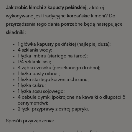
Jak zrobić kimchi z kapusty pekińskiej,
z której
wykonywane jest tradycyjne koreańskie kimchi? Do
przyrządzenia tego dania potrzebne będą następujące
składniki:
1 główka kapusty pekińskiej (najlepiej duża);
4 szklanki wody;
1 łyżka imbiru (startego na tarce);
1/4 szklanki soli;
4 ząbki czosnku (posiekanego drobno);
1 łyżka pasty rybnej;
1 łyżka startego korzenia chrzanu;
1 łyżka cukru;
1 łyżka sosu sojowego;
4 cebule dymki (pokrojone na kawałki o długości 5
centymetrów);
2 łyżki przyprawy z ostrej papryki.
Sposób przyrządzenia: