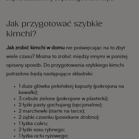
Jak przygotować szybkie
kimchi?
Jak zrobić kimchi w domu
nie poświęcając na to zbyt
wiele czasu? Można to zrobić między innymi w poniżej
opisany sposób. Do przygotowania szybkiego kimchi
potrzebne będą następujące składniki:
1 duża główka pekińskiej kapusty (pokrojona na
kawałki);
3 cebule zielone (pokrojone w plasterki);
2 łyżki pasty gochujang (opcjonalnie);
2 marchewki (starte na tarce);
2 ząbki czosnku (posiekane drobno);
1 łyżka cukru;
2 łyżki sosu rybnego;
1 łyżka octu ryżowego;