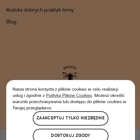
Kodeks dobrych praktyk firmy
Blog
Nasza strona korzysta z plików cookies w celu realizacji
usług i zgodnie z
Polityką Plików Cookies
. Możesz określić
warunki przechowywania lub dostępu do plików cookies w
Twojej przeglądarce.
Shoper Premium
Copyright © 2022 Pasieki Rodziny Sadowskich
ZAAKCEPTUJ TYLKO NIEZBĘDNE
pokaż pełną wersję strony
DOSTOSUJ ZGODY