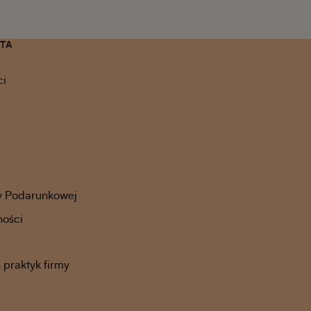
NTA
ci
y Podarunkowej
ności
praktyk firmy