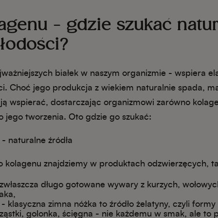
agenu - gdzie szukać natu
łodości?
jważniejszych białek w naszym organizmie - wspiera el
ci. Choć jego produkcja z wiekiem naturalnie spada, 
ą wspierać, dostarczając organizmowi zarówno kolag
o jego tworzenia. Oto gdzie go szukać:
- naturalne źródła
o kolagenu znajdziemy w produktach odzwierzęcych, tak
- zwłaszcza długo gotowane wywary z kurzych, wołowych
aka,
 - klasyczna zimna nóżka to źródło żelatyny, czyli formy
ząstki, golonka, ścięgna - nie każdemu w smak, ale to