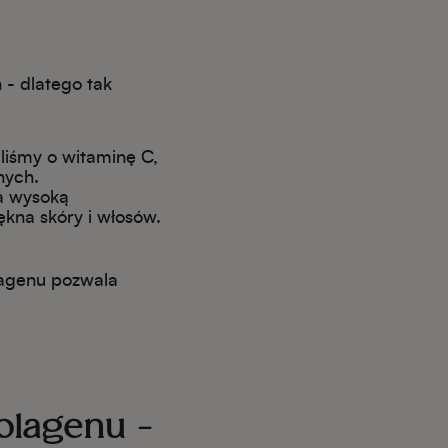
 - dlatego tak
iliśmy o witaminę C,
nych.
za wysoką
ękna skóry i włosów.
lagenu pozwala
olagenu -