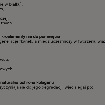
ie w białku),
m,
czej,
cznych.
mikroelementy nie do pominięcia
generację tkanek, a miedź uczestniczy w tworzeniu wi
owca,
kowych.
 naturalna ochrona kolagenu
zyczyniają się do jego degradacji, więc sięgaj po: