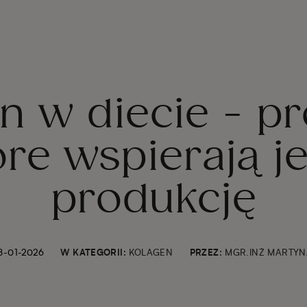
n w diecie - pr
óre wspierają j
produkcję
8-01-2026
W KATEGORII:
KOLAGEN
PRZEZ:
MGR.INŻ MARTYNA