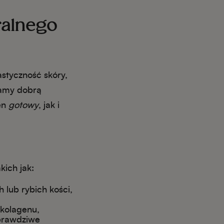
ralnego
astyczność skóry,
mamy dobrą
en
gotowy
, jak i
ich jak:
 lub rybich kości,
 kolagenu,
 prawdziwe