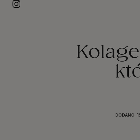
Kolage
kt
DODANO:
1