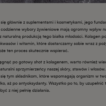
 się głównie z suplementami i kosmetykami, jego funda
ie codzienne wybory żywieniowe mają ogromny wpływ na 
 z naturalną produkcją tego białka młodości. Kolagen 
kwasów i witamin, które dostarczamy sobie wraz z poż
że ten proces skutecznie wspierać.
ięgnąć po gotowy shot z kolagenem, warto również wied
 naturalni sprzymierzeńcy naszej skóry, stawów i włosów
 się tym składnikom, które wspomagają organizm w two
łko, aż po antyoksydanty. Wszystko po to, by uzupełnić
yć z niej pełnię działania.