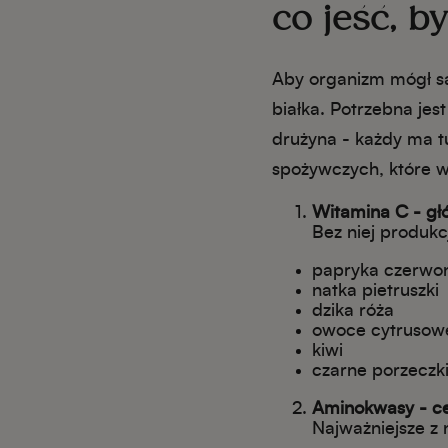
co jeść, 
Aby organizm mógł sa
białka. Potrzebna jes
drużyna - każdy ma tu
spożywczych, które w
Witamina C - głó
Bez niej produkc
papryka czerwo
natka pietruszki
dzika róża
owoce cytrusow
kiwi
czarne porzeczk
Aminokwasy - ce
Najważniejsze z n