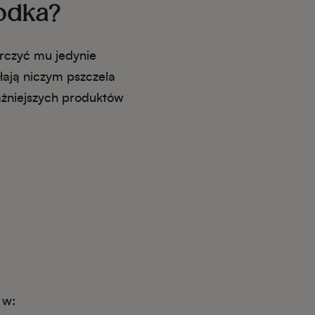
odka?
rczyć mu jedynie
łają niczym pszczela
ważniejszych produktów
 w: