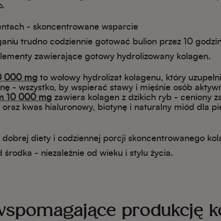
o.
ntach - skoncentrowane wsparcie
niu trudno codziennie gotować bulion przez 10 godzin
plementy zawierające gotowy hydrolizowany kolagen.
10 000 mg
to wołowy hydrolizat kolagenu, który uzupełn
nę - wszystko, by wspierać stawy i mięśnie osób aktyw
m 10 000 mg
zawiera kolagen z dzikich ryb - ceniony 
 oraz kwas hialuronowy, biotynę i naturalny miód dla pi
e dobrej diety i codziennej porcji skoncentrowanego ko
środka - niezależnie od wieku i stylu życia.
wspomagające produkcję k