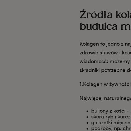
Źródła kol
budulca m
Kolagen to jedno z na
zdrowie stawów i koś
wiadomość: możemy j
składniki potrzebne d
1.Kolagen w żywności 
Najwięcej naturalneg
buliony z kości 
skóra ryb i kurcz
galaretki mięsne
podroby, np. chr