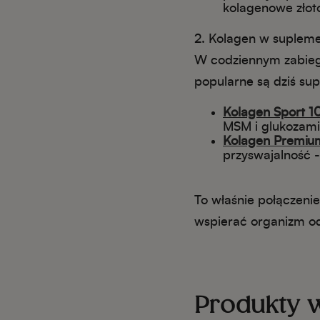
kolagenowe złot
2.
Kolagen w supleme
W codziennym zabiega
popularne są dziś su
Kolagen Sport 
MSM i glukozami
Kolagen Premiu
przyswajalność -
To właśnie połączeni
wspierać organizm od 
Produkty 