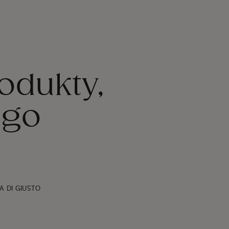
odukty,
ego
 DI GIUSTO