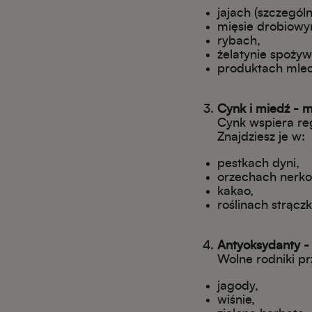
jajach (szczególn
mięsie drobiowy
rybach,
żelatynie spożyw
produktach mle
Cynk i miedź - 
Cynk wspiera re
Znajdziesz je w:
pestkach dyni,
orzechach nerk
kakao,
roślinach strącz
Antyoksydanty -
Wolne rodniki pr
jagody,
wiśnie,